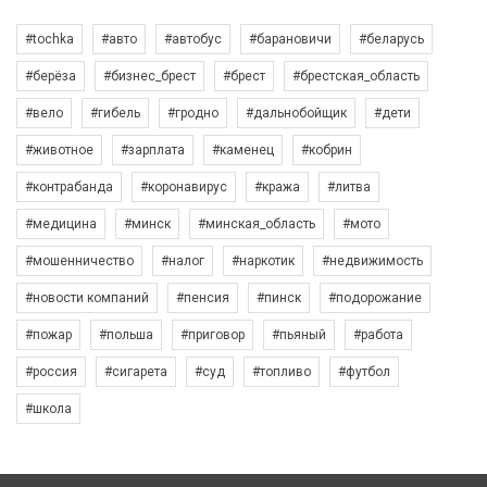
#tochka
#авто
#автобус
#барановичи
#беларусь
#берёза
#бизнес_брест
#брест
#брестская_область
#вело
#гибель
#гродно
#дальнобойщик
#дети
#животное
#зарплата
#каменец
#кобрин
#контрабанда
#коронавирус
#кража
#литва
#медицина
#минск
#минская_область
#мото
#мошенничество
#налог
#наркотик
#недвижимость
#новости компаний
#пенсия
#пинск
#подорожание
#пожар
#польша
#приговор
#пьяный
#работа
#россия
#сигарета
#суд
#топливо
#футбол
#школа