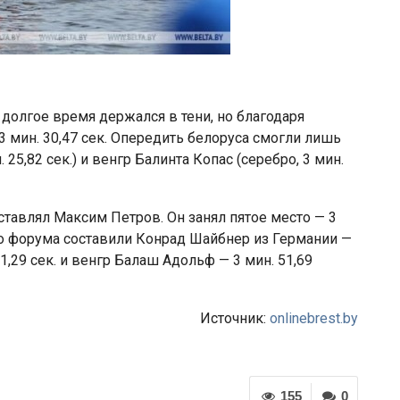
долгое время держался в тени, но благодаря
 мин. 30,47 сек. Опередить белоруса смогли лишь
25,82 сек.) и венгр Балинта Копас (серебро, 3 мин.
ставлял Максим Петров. Он занял пятое место — 3
ого форума составили Конрад Шайбнер из Германии —
 51,29 сек. и венгр Балаш Адольф — 3 мин. 51,69
Источник:
onlinebrest.by
155
0