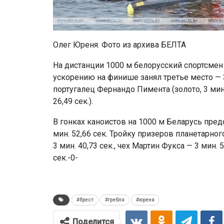
Олег Юреня. Фото из архива БЕЛТА
На дистанции 1000 м белорусский спортсмен 
ускорению на финише занял третье место — 3
португалец Фернандо Пимента (золото, 3 мин. 
26,49 сек.).
В гонках каноистов на 1000 м Беларусь пред
мин. 52,66 сек. Тройку призеров планетарн
3 мин. 40,73 сек., чех Мартин Фукса — 3 мин.
сек.-0-
#брест
#гребля
#юреня
Поделится