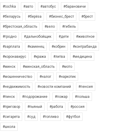
#tochka
#авто
#автобус
#барановичи
#беларусь
#берёза
#бизнес_брест
#брест
#брестская_область
#вело
#гибель
#гродно
#дальнобойщик
#дети
#животное
#зарплата
#каменец
#кобрин
#контрабанда
#коронавирус
#кража
#литва
#медицина
#минск
#минская_область
#мото
#мошенничество
#налог
#наркотик
#недвижимость
#новости компаний
#пенсия
#пинск
#подорожание
#пожар
#польша
#приговор
#пьяный
#работа
#россия
#сигарета
#суд
#топливо
#футбол
#школа