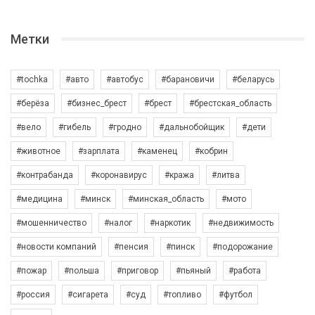
Метки
#tochka
#авто
#автобус
#барановичи
#беларусь
#берёза
#бизнес_брест
#брест
#брестская_область
#вело
#гибель
#гродно
#дальнобойщик
#дети
#животное
#зарплата
#каменец
#кобрин
#контрабанда
#коронавирус
#кража
#литва
#медицина
#минск
#минская_область
#мото
#мошенничество
#налог
#наркотик
#недвижимость
#новости компаний
#пенсия
#пинск
#подорожание
#пожар
#польша
#приговор
#пьяный
#работа
#россия
#сигарета
#суд
#топливо
#футбол