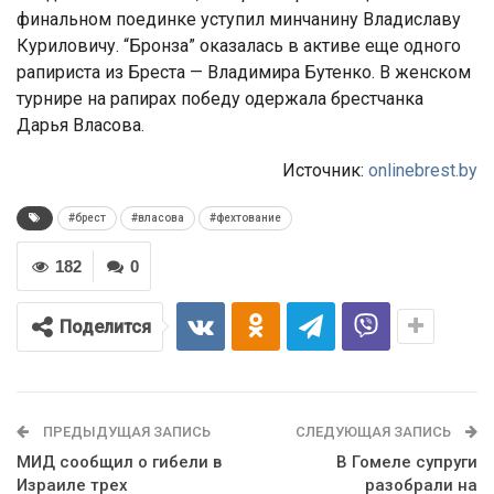
финальном поединке уступил минчанину Владиславу
Куриловичу. “Бронза” оказалась в активе еще одного
рапириста из Бреста — Владимира Бутенко. В женском
турнире на рапирах победу одержала брестчанка
Дарья Власова.
Источник:
onlinebrest.by
#брест
#власова
#фехтование
182
0
Поделится
ПРЕДЫДУЩАЯ ЗАПИСЬ
СЛЕДУЮЩАЯ ЗАПИСЬ
МИД сообщил о гибели в
В Гомеле супруги
Израиле трех
разобрали на