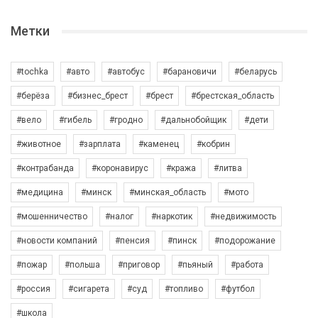
Метки
#tochka
#авто
#автобус
#барановичи
#беларусь
#берёза
#бизнес_брест
#брест
#брестская_область
#вело
#гибель
#гродно
#дальнобойщик
#дети
#животное
#зарплата
#каменец
#кобрин
#контрабанда
#коронавирус
#кража
#литва
#медицина
#минск
#минская_область
#мото
#мошенничество
#налог
#наркотик
#недвижимость
#новости компаний
#пенсия
#пинск
#подорожание
#пожар
#польша
#приговор
#пьяный
#работа
#россия
#сигарета
#суд
#топливо
#футбол
#школа