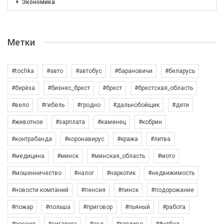
Экономика
Метки
#tochka
#авто
#автобус
#барановичи
#беларусь
#берёза
#бизнес_брест
#брест
#брестская_область
#вело
#гибель
#гродно
#дальнобойщик
#дети
#животное
#зарплата
#каменец
#кобрин
#контрабанда
#коронавирус
#кража
#литва
#медицина
#минск
#минская_область
#мото
#мошенничество
#налог
#наркотик
#недвижимость
#новости компаний
#пенсия
#пинск
#подорожание
#пожар
#польша
#приговор
#пьяный
#работа
#россия
#сигарета
#суд
#топливо
#футбол