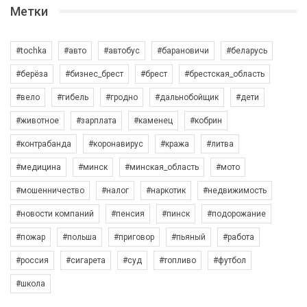
Метки
#tochka
#авто
#автобус
#барановичи
#беларусь
#берёза
#бизнес_брест
#брест
#брестская_область
#вело
#гибель
#гродно
#дальнобойщик
#дети
#животное
#зарплата
#каменец
#кобрин
#контрабанда
#коронавирус
#кража
#литва
#медицина
#минск
#минская_область
#мото
#мошенничество
#налог
#наркотик
#недвижимость
#новости компаний
#пенсия
#пинск
#подорожание
#пожар
#польша
#приговор
#пьяный
#работа
#россия
#сигарета
#суд
#топливо
#футбол
#школа