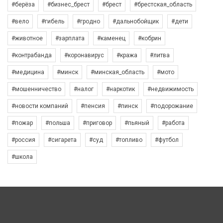
#берёза
#бизнес_брест
#брест
#брестская_область
#вело
#гибель
#гродно
#дальнобойщик
#дети
#животное
#зарплата
#каменец
#кобрин
#контрабанда
#коронавирус
#кража
#литва
#медицина
#минск
#минская_область
#мото
#мошенничество
#налог
#наркотик
#недвижимость
#новости компаний
#пенсия
#пинск
#подорожание
#пожар
#польша
#приговор
#пьяный
#работа
#россия
#сигарета
#суд
#топливо
#футбол
#школа