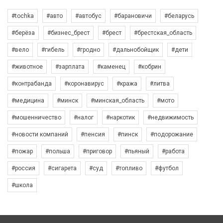
#tochka
#авто
#автобус
#барановичи
#беларусь
#берёза
#бизнес_брест
#брест
#брестская_область
#вело
#гибель
#гродно
#дальнобойщик
#дети
#животное
#зарплата
#каменец
#кобрин
#контрабанда
#коронавирус
#кража
#литва
#медицина
#минск
#минская_область
#мото
#мошенничество
#налог
#наркотик
#недвижимость
#новости компаний
#пенсия
#пинск
#подорожание
#пожар
#польша
#приговор
#пьяный
#работа
#россия
#сигарета
#суд
#топливо
#футбол
#школа