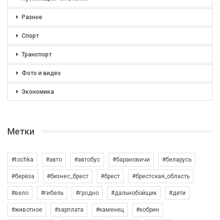
Разное
Спорт
Транспорт
Фото и видео
Экономика
Метки
#tochka
#авто
#автобус
#барановичи
#беларусь
#берёза
#бизнес_брест
#брест
#брестская_область
#вело
#гибель
#гродно
#дальнобойщик
#дети
#животное
#зарплата
#каменец
#кобрин