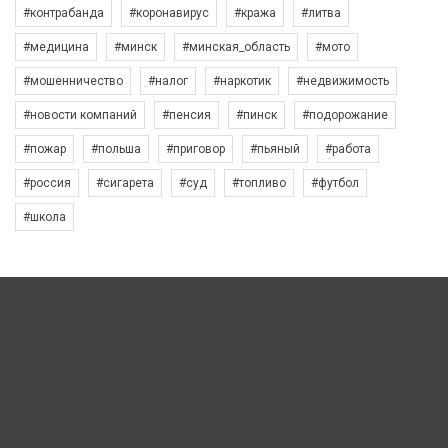
#контрабанда
#коронавирус
#кража
#литва
#медицина
#минск
#минская_область
#мото
#мошенничество
#налог
#наркотик
#недвижимость
#новости компаний
#пенсия
#пинск
#подорожание
#пожар
#польша
#приговор
#пьяный
#работа
#россия
#сигарета
#суд
#топливо
#футбол
#школа