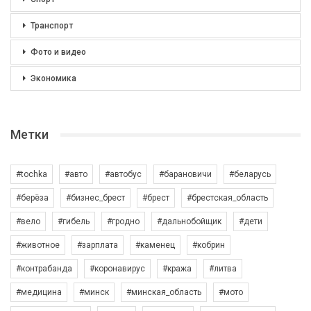
Транспорт
Фото и видео
Экономика
Метки
#tochka
#авто
#автобус
#барановичи
#беларусь
#берёза
#бизнес_брест
#брест
#брестская_область
#вело
#гибель
#гродно
#дальнобойщик
#дети
#животное
#зарплата
#каменец
#кобрин
#контрабанда
#коронавирус
#кража
#литва
#медицина
#минск
#минская_область
#мото