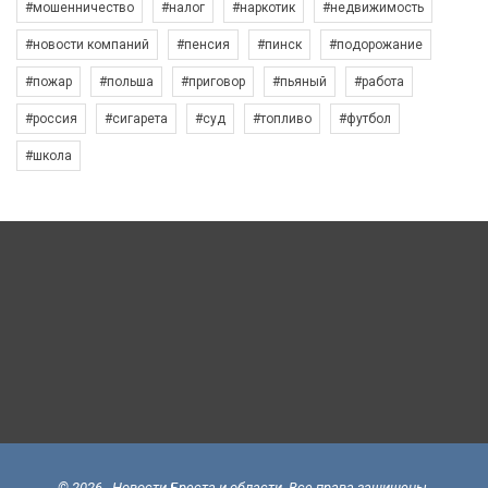
#мошенничество
#налог
#наркотик
#недвижимость
#новости компаний
#пенсия
#пинск
#подорожание
#пожар
#польша
#приговор
#пьяный
#работа
#россия
#сигарета
#суд
#топливо
#футбол
#школа
© 2026 - Новости Бреста и области. Все права защищены.