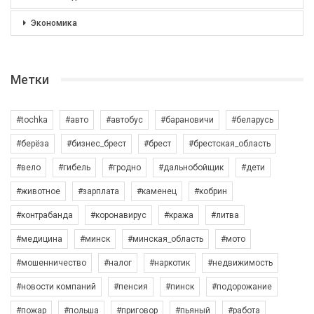
Экономика
Метки
#tochka
#авто
#автобус
#барановичи
#беларусь
#берёза
#бизнес_брест
#брест
#брестская_область
#вело
#гибель
#гродно
#дальнобойщик
#дети
#животное
#зарплата
#каменец
#кобрин
#контрабанда
#коронавирус
#кража
#литва
#медицина
#минск
#минская_область
#мото
#мошенничество
#налог
#наркотик
#недвижимость
#новости компаний
#пенсия
#пинск
#подорожание
#пожар
#польша
#приговор
#пьяный
#работа