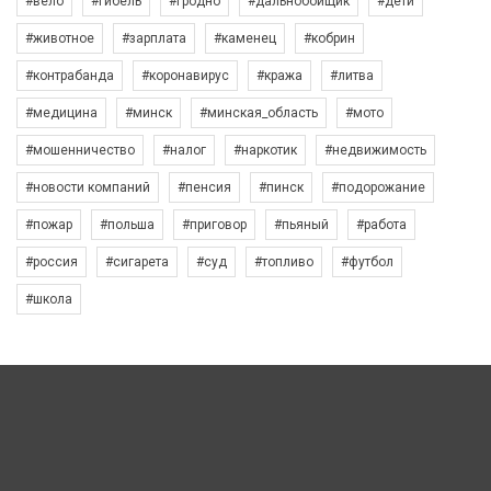
#вело
#гибель
#гродно
#дальнобойщик
#дети
#животное
#зарплата
#каменец
#кобрин
#контрабанда
#коронавирус
#кража
#литва
#медицина
#минск
#минская_область
#мото
#мошенничество
#налог
#наркотик
#недвижимость
#новости компаний
#пенсия
#пинск
#подорожание
#пожар
#польша
#приговор
#пьяный
#работа
#россия
#сигарета
#суд
#топливо
#футбол
#школа