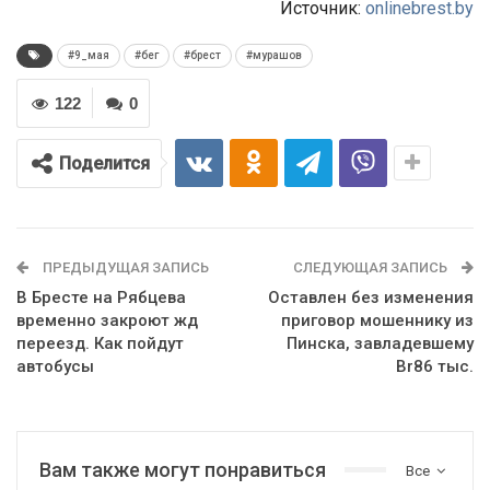
Источник:
onlinebrest.by
#9_мая
#бег
#брест
#мурашов
122
0
Поделится
ПРЕДЫДУЩАЯ ЗАПИСЬ
СЛЕДУЮЩАЯ ЗАПИСЬ
В Бресте на Рябцева
Оставлен без изменения
временно закроют жд
приговор мошеннику из
переезд. Как пойдут
Пинска, завладевшему
автобусы
Br86 тыс.
Вам также могут понравиться
Все