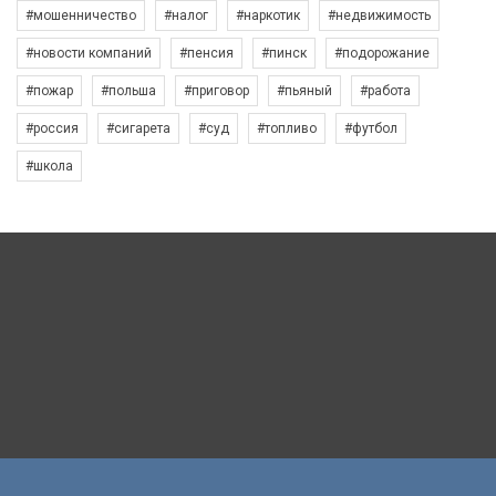
#мошенничество
#налог
#наркотик
#недвижимость
#новости компаний
#пенсия
#пинск
#подорожание
#пожар
#польша
#приговор
#пьяный
#работа
#россия
#сигарета
#суд
#топливо
#футбол
#школа