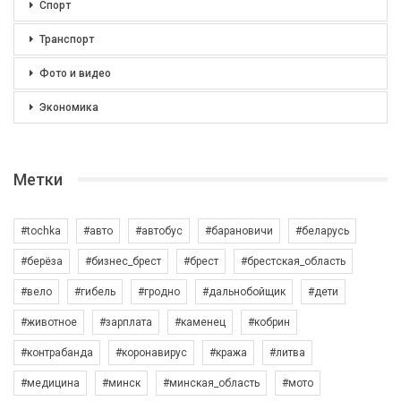
Спорт
Транспорт
Фото и видео
Экономика
Метки
#tochka
#авто
#автобус
#барановичи
#беларусь
#берёза
#бизнес_брест
#брест
#брестская_область
#вело
#гибель
#гродно
#дальнобойщик
#дети
#животное
#зарплата
#каменец
#кобрин
#контрабанда
#коронавирус
#кража
#литва
#медицина
#минск
#минская_область
#мото