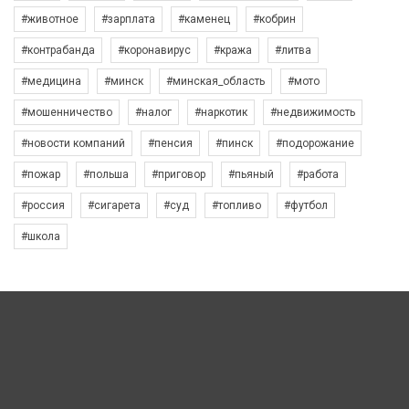
#животное
#зарплата
#каменец
#кобрин
#контрабанда
#коронавирус
#кража
#литва
#медицина
#минск
#минская_область
#мото
#мошенничество
#налог
#наркотик
#недвижимость
#новости компаний
#пенсия
#пинск
#подорожание
#пожар
#польша
#приговор
#пьяный
#работа
#россия
#сигарета
#суд
#топливо
#футбол
#школа