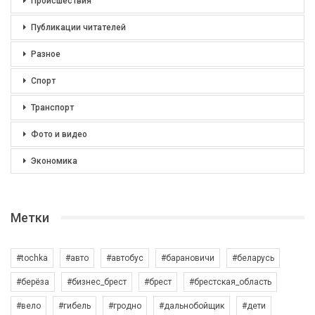
Происшествия
Публикации читателей
Разное
Спорт
Транспорт
Фото и видео
Экономика
Метки
#tochka
#авто
#автобус
#барановичи
#беларусь
#берёза
#бизнес_брест
#брест
#брестская_область
#вело
#гибель
#гродно
#дальнобойщик
#дети