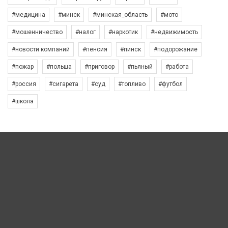
#медицина
#минск
#минская_область
#мото
#мошенничество
#налог
#наркотик
#недвижимость
#новости компаний
#пенсия
#пинск
#подорожание
#пожар
#польша
#приговор
#пьяный
#работа
#россия
#сигарета
#суд
#топливо
#футбол
#школа