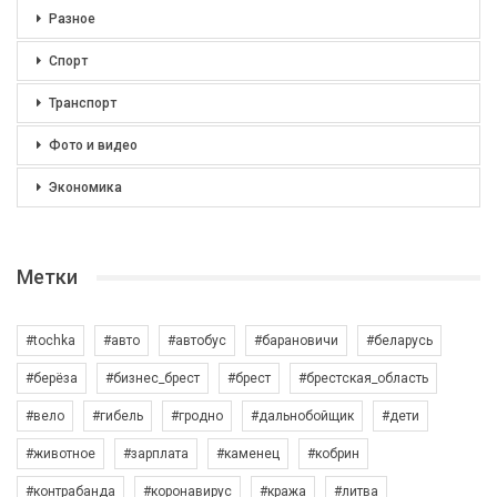
Разное
Спорт
Транспорт
Фото и видео
Экономика
Метки
#tochka
#авто
#автобус
#барановичи
#беларусь
#берёза
#бизнес_брест
#брест
#брестская_область
#вело
#гибель
#гродно
#дальнобойщик
#дети
#животное
#зарплата
#каменец
#кобрин
#контрабанда
#коронавирус
#кража
#литва