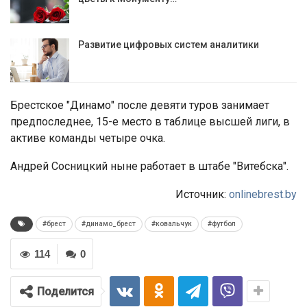
Развитие цифровых систем аналитики
Брестское "Динамо" после девяти туров занимает
предпоследнее, 15-е место в таблице высшей лиги, в
активе команды четыре очка.
Андрей Сосницкий ныне работает в штабе "Витебска".
Источник:
onlinebrest.by
#брест
#динамо_брест
#ковальчук
#футбол
114
0
Поделится