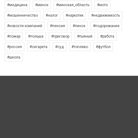
#медицина
#минск
#минская_область
#мото
#мошенничество
#налог
#наркотик
#недвижимость
#новости компаний
#пенсия
#пинск
#подорожание
#пожар
#польша
#приговор
#пьяный
#работа
#россия
#сигарета
#суд
#топливо
#футбол
#школа