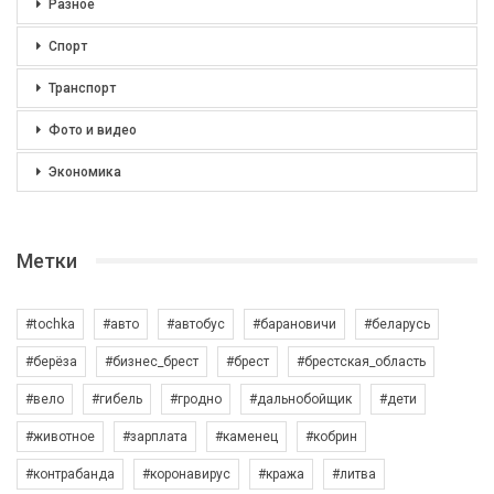
Разное
Спорт
Транспорт
Фото и видео
Экономика
Метки
#tochka
#авто
#автобус
#барановичи
#беларусь
#берёза
#бизнес_брест
#брест
#брестская_область
#вело
#гибель
#гродно
#дальнобойщик
#дети
#животное
#зарплата
#каменец
#кобрин
#контрабанда
#коронавирус
#кража
#литва