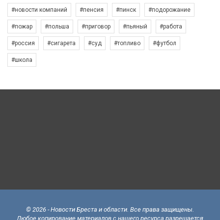
#новости компаний
#пенсия
#пинск
#подорожание
#пожар
#польша
#приговор
#пьяный
#работа
#россия
#сигарета
#суд
#топливо
#футбол
#школа
© 2026 - Новости Бреста и области. Все права защищены.
Любое копирование материалов с нашего ресурса разрешается