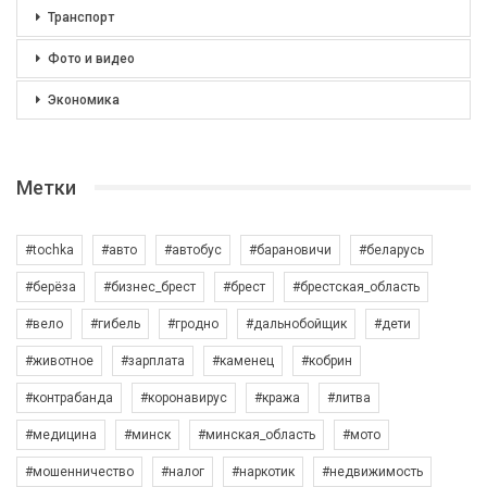
Транспорт
Фото и видео
Экономика
Метки
#tochka
#авто
#автобус
#барановичи
#беларусь
#берёза
#бизнес_брест
#брест
#брестская_область
#вело
#гибель
#гродно
#дальнобойщик
#дети
#животное
#зарплата
#каменец
#кобрин
#контрабанда
#коронавирус
#кража
#литва
#медицина
#минск
#минская_область
#мото
#мошенничество
#налог
#наркотик
#недвижимость