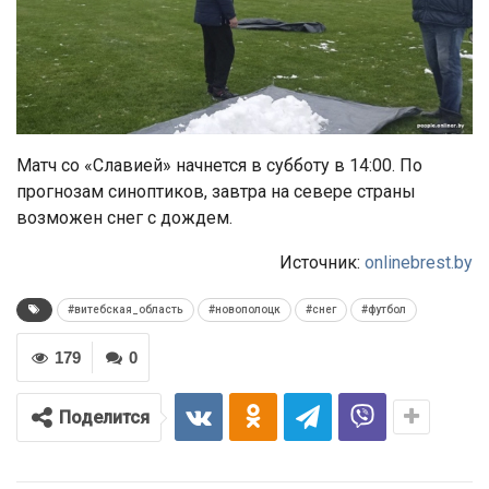
Матч со «Славией» начнется в субботу в 14:00. По
прогнозам синоптиков, завтра на севере страны
возможен снег с дождем.
Источник:
onlinebrest.by
#витебская_область
#новополоцк
#снег
#футбол
179
0
Поделится