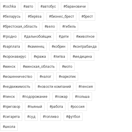
#tochka
#авто
#автобус
#барановичи
#беларусь
#берёза
#бизнес_брест
#брест
#брестская_область
#вело
#гибель
#гродно
#дальнобойщик
#дети
#животное
#зарплата
#каменец
#кобрин
#контрабанда
#коронавирус
#кража
#литва
#медицина
#минск
#минская_область
#мото
#мошенничество
#налог
#наркотик
#недвижимость
#новости компаний
#пенсия
#пинск
#подорожание
#пожар
#польша
#приговор
#пьяный
#работа
#россия
#сигарета
#суд
#топливо
#футбол
#школа