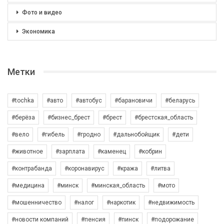
Фото и видео
Экономика
Метки
#tochka
#авто
#автобус
#барановичи
#беларусь
#берёза
#бизнес_брест
#брест
#брестская_область
#вело
#гибель
#гродно
#дальнобойщик
#дети
#животное
#зарплата
#каменец
#кобрин
#контрабанда
#коронавирус
#кража
#литва
#медицина
#минск
#минская_область
#мото
#мошенничество
#налог
#наркотик
#недвижимость
#новости компаний
#пенсия
#пинск
#подорожание