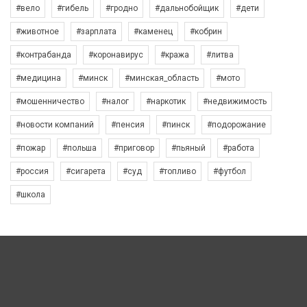
#вело
#гибель
#гродно
#дальнобойщик
#дети
#животное
#зарплата
#каменец
#кобрин
#контрабанда
#коронавирус
#кража
#литва
#медицина
#минск
#минская_область
#мото
#мошенничество
#налог
#наркотик
#недвижимость
#новости компаний
#пенсия
#пинск
#подорожание
#пожар
#польша
#приговор
#пьяный
#работа
#россия
#сигарета
#суд
#топливо
#футбол
#школа