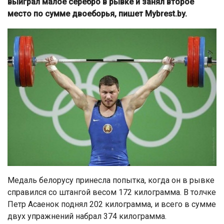
выиграл малое серебро в рывке и занял второе
место по сумме двоеборья, пишет Mybrest.by.
Медаль белорусу принесла попытка, когда он в рывке
справился со штангой весом 172 килограмма. В толчке
Петр Асаенок поднял 202 килограмма, и всего в сумме
двух упражнений набрал 374 килограмма.