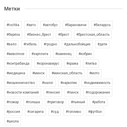
Метки
#tochka
#авто
#автобус
#барановичи
#беларусь
#берёза
#бизнес_брест
#брест
#брестская_область
#вело
#гибель
#гродно
#дальнобойщик
#дети
#животное
#зарплата
#каменец
#кобрин
#контрабанда
#коронавирус
#кража
#литва
#медицина
#минск
#минская_область
#мото
#мошенничество
#налог
#наркотик
#недвижимость
#новости компаний
#пенсия
#пинск
#подорожание
#пожар
#польша
#приговор
#пьяный
#работа
#россия
#сигарета
#суд
#топливо
#футбол
#школа