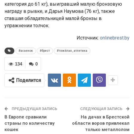
категория до 61 кг), выигравший малую бронзовую
награду в рывке, и Дарья Наумова (76 кг), также
ставшая обладательницей малой бронзы в
упражнении толчок.
Источник:
onlinebrest.by
#асаенок
#брест
#тяжёлая_атлетика
134
0
Поделится
ПРЕДЫДУЩАЯ ЗАПИСЬ
СЛЕДУЮЩАЯ ЗАПИСЬ
В Европе сравнили
На дачах в Брестской
страны по количеству
области воров привлекал
кошек
только металлолом