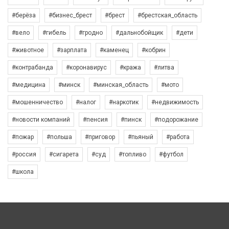
#берёза
#бизнес_брест
#брест
#брестская_область
#вело
#гибель
#гродно
#дальнобойщик
#дети
#животное
#зарплата
#каменец
#кобрин
#контрабанда
#коронавирус
#кража
#литва
#медицина
#минск
#минская_область
#мото
#мошенничество
#налог
#наркотик
#недвижимость
#новости компаний
#пенсия
#пинск
#подорожание
#пожар
#польша
#приговор
#пьяный
#работа
#россия
#сигарета
#суд
#топливо
#футбол
#школа