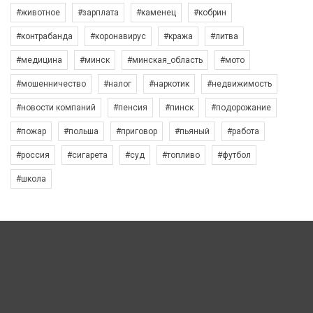
#животное
#зарплата
#каменец
#кобрин
#контрабанда
#коронавирус
#кража
#литва
#медицина
#минск
#минская_область
#мото
#мошенничество
#налог
#наркотик
#недвижимость
#новости компаний
#пенсия
#пинск
#подорожание
#пожар
#польша
#приговор
#пьяный
#работа
#россия
#сигарета
#суд
#топливо
#футбол
#школа