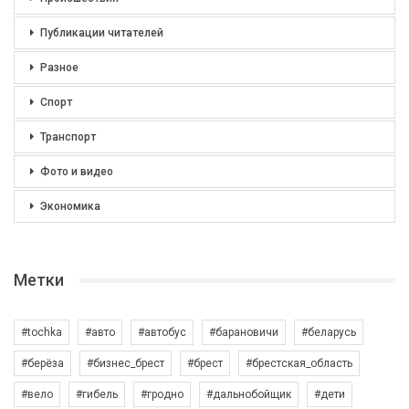
Публикации читателей
Разное
Спорт
Транспорт
Фото и видео
Экономика
Метки
#tochka
#авто
#автобус
#барановичи
#беларусь
#берёза
#бизнес_брест
#брест
#брестская_область
#вело
#гибель
#гродно
#дальнобойщик
#дети