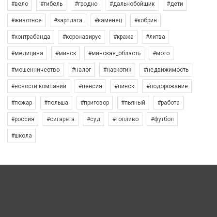
#вело
#гибель
#гродно
#дальнобойщик
#дети
#животное
#зарплата
#каменец
#кобрин
#контрабанда
#коронавирус
#кража
#литва
#медицина
#минск
#минская_область
#мото
#мошенничество
#налог
#наркотик
#недвижимость
#новости компаний
#пенсия
#пинск
#подорожание
#пожар
#польша
#приговор
#пьяный
#работа
#россия
#сигарета
#суд
#топливо
#футбол
#школа