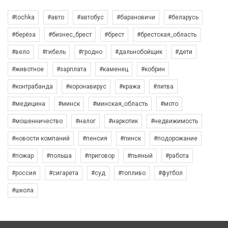
#tochka
#авто
#автобус
#барановичи
#беларусь
#берёза
#бизнес_брест
#брест
#брестская_область
#вело
#гибель
#гродно
#дальнобойщик
#дети
#животное
#зарплата
#каменец
#кобрин
#контрабанда
#коронавирус
#кража
#литва
#медицина
#минск
#минская_область
#мото
#мошенничество
#налог
#наркотик
#недвижимость
#новости компаний
#пенсия
#пинск
#подорожание
#пожар
#польша
#приговор
#пьяный
#работа
#россия
#сигарета
#суд
#топливо
#футбол
#школа