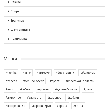
Разное
Спорт
Транспорт
Фото и видео
Экономика
Метки
#tochka
#авто
#автобус
#барановичи
#беларусь
#берёза
#бизнес_брест
#брест
#брестская_область
#вело
#гибель
#гродно
#дальнобойщик
#дети
#животное
#зарплата
#каменец
#кобрин
#контрабанда
#коронавирус
#кража
#литва