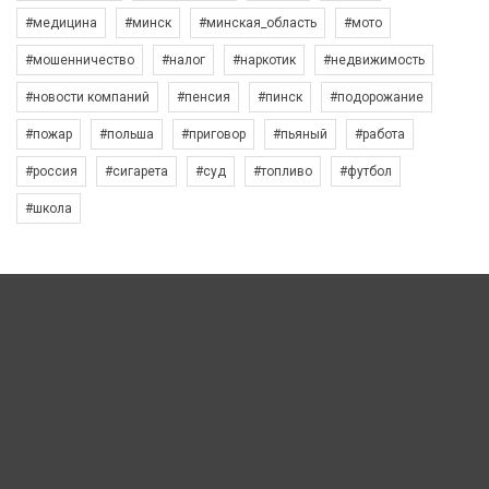
#медицина
#минск
#минская_область
#мото
#мошенничество
#налог
#наркотик
#недвижимость
#новости компаний
#пенсия
#пинск
#подорожание
#пожар
#польша
#приговор
#пьяный
#работа
#россия
#сигарета
#суд
#топливо
#футбол
#школа