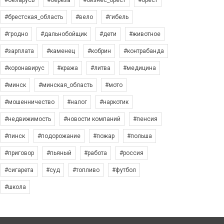
#беларусь
#берёза
#бизнес_брест
#брест
#брестская_область
#вело
#гибель
#гродно
#дальнобойщик
#дети
#животное
#зарплата
#каменец
#кобрин
#контрабанда
#коронавирус
#кража
#литва
#медицина
#минск
#минская_область
#мото
#мошенничество
#налог
#наркотик
#недвижимость
#новости компаний
#пенсия
#пинск
#подорожание
#пожар
#польша
#приговор
#пьяный
#работа
#россия
#сигарета
#суд
#топливо
#футбол
#школа