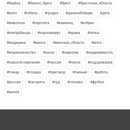
#берёза
#бизнес_брест
#брест
#брестская_область
#вело
#гибель
#гродно
#дальнобойщик
#дети
#животное
#зарплата
#каменец
#кобрин
#контрабанда
#коронавирус
#кража
#литва
#медицина
#минск
#минская_область
#мото
#мошенничество
#налог
#наркотик
#недвижимость
#новости компаний
#пенсия
#пинск
#подорожание
#пожар
#польша
#приговор
#пьяный
#работа
#россия
#сигарета
#суд
#топливо
#футбол
#школа