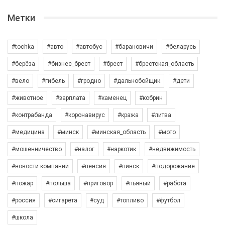
Метки
#tochka
#авто
#автобус
#барановичи
#беларусь
#берёза
#бизнес_брест
#брест
#брестская_область
#вело
#гибель
#гродно
#дальнобойщик
#дети
#животное
#зарплата
#каменец
#кобрин
#контрабанда
#коронавирус
#кража
#литва
#медицина
#минск
#минская_область
#мото
#мошенничество
#налог
#наркотик
#недвижимость
#новости компаний
#пенсия
#пинск
#подорожание
#пожар
#польша
#приговор
#пьяный
#работа
#россия
#сигарета
#суд
#топливо
#футбол
#школа