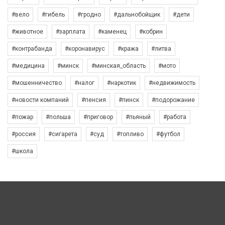
#вело
#гибель
#гродно
#дальнобойщик
#дети
#животное
#зарплата
#каменец
#кобрин
#контрабанда
#коронавирус
#кража
#литва
#медицина
#минск
#минская_область
#мото
#мошенничество
#налог
#наркотик
#недвижимость
#новости компаний
#пенсия
#пинск
#подорожание
#пожар
#польша
#приговор
#пьяный
#работа
#россия
#сигарета
#суд
#топливо
#футбол
#школа