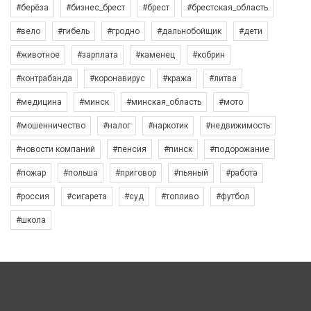
#берёза
#бизнес_брест
#брест
#брестская_область
#вело
#гибель
#гродно
#дальнобойщик
#дети
#животное
#зарплата
#каменец
#кобрин
#контрабанда
#коронавирус
#кража
#литва
#медицина
#минск
#минская_область
#мото
#мошенничество
#налог
#наркотик
#недвижимость
#новости компаний
#пенсия
#пинск
#подорожание
#пожар
#польша
#приговор
#пьяный
#работа
#россия
#сигарета
#суд
#топливо
#футбол
#школа