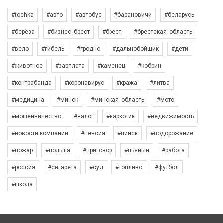
#tochka
#авто
#автобус
#барановичи
#беларусь
#берёза
#бизнес_брест
#брест
#брестская_область
#вело
#гибель
#гродно
#дальнобойщик
#дети
#животное
#зарплата
#каменец
#кобрин
#контрабанда
#коронавирус
#кража
#литва
#медицина
#минск
#минская_область
#мото
#мошенничество
#налог
#наркотик
#недвижимость
#новости компаний
#пенсия
#пинск
#подорожание
#пожар
#польша
#приговор
#пьяный
#работа
#россия
#сигарета
#суд
#топливо
#футбол
#школа