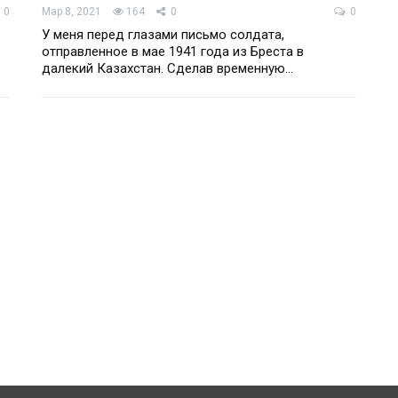
0
Мар 8, 2021
164
0
0
У меня перед глазами письмо солдата,
отправленное в мае 1941 года из Бреста в
далекий Казахстан. Сделав временную…