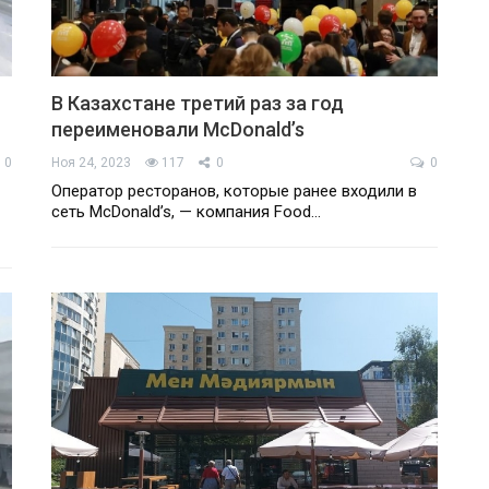
В Казахстане третий раз за год
переименовали McDonald’s
0
Ноя 24, 2023
117
0
0
Оператор ресторанов, которые ранее входили в
сеть McDonald’s, — компания Food…