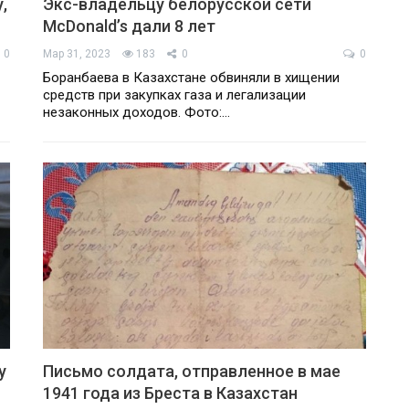
,
Экс-владельцу белорусской сети
McDonald’s дали 8 лет
0
Мар 31, 2023
183
0
0
Боранбаева в Казахстане обвиняли в хищении
средств при закупках газа и легализации
незаконных доходов. Фото:…
у
Письмо солдата, отправленное в мае
1941 года из Бреста в Казахстан