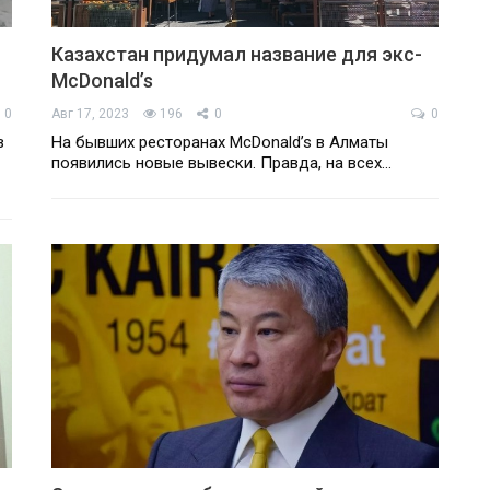
Казахстан придумал название для экс-
McDonald’s
0
Авг 17, 2023
196
0
0
в
На бывших ресторанах McDonald’s в Алматы
появились новые вывески. Правда, на всех…