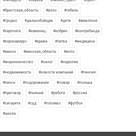
#беларусь
#берёза
#бизнес_брест
#брест
#брестская_область
#вело
#гибель
#гродно
#дальнобойщик
#дети
#животное
#зарплата
#каменец
#кобрин
#контрабанда
#коронавирус
#кража
#литва
#медицина
#минск
#минская_область
#мото
#мошенничество
#налог
#наркотик
#недвижимость
#новости компаний
#пенсия
#пинск
#подорожание
#пожар
#польша
#приговор
#пьяный
#работа
#россия
#сигарета
#суд
#топливо
#футбол
#школа