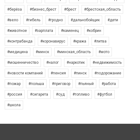
#берёза
#бизнес_брест
#брест
#брестская_область
#вело
#гибель
#гродно
#дальнобойщик
#дети
#животное
#зарплата
#каменец
#кобрин
#контрабанда
#коронавирус
#кража
#литва
#медицина
#минск
#минская_область
#мото
#мошенничество
#налог
#наркотик
#недвижимость
#новости компаний
#пенсия
#пинск
#подорожание
#пожар
#польша
#приговор
#пьяный
#работа
#россия
#сигарета
#суд
#топливо
#футбол
#школа