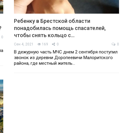
Ребенку в Брестской области
?
понадобилась помощь спасателей,
чтобы снять кольцо с…
0
Сен 4, 2021
169
0
0
ла
В дежурную часть МЧС днем 2 сентября поступил
звонок из деревни Доропеевичи Малоритского
района, где местный житель…