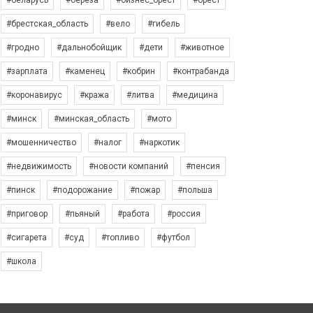
#беларусь
#берёза
#бизнес_брест
#брест
#брестская_область
#вело
#гибель
#гродно
#дальнобойщик
#дети
#животное
#зарплата
#каменец
#кобрин
#контрабанда
#коронавирус
#кража
#литва
#медицина
#минск
#минская_область
#мото
#мошенничество
#налог
#наркотик
#недвижимость
#новости компаний
#пенсия
#пинск
#подорожание
#пожар
#польша
#приговор
#пьяный
#работа
#россия
#сигарета
#суд
#топливо
#футбол
#школа