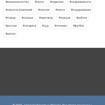
#мошенничество
#налог
#наркотик
#недвижимость
#новости компаний
#пенсия
#пинск
#подорожание
#пожар
#польша
#приговор
#пьяный
#работа
#россия
#сигарета
#суд
#топливо
#футбол
#школа