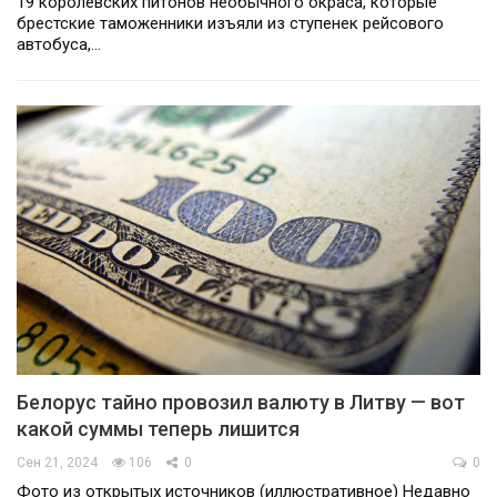
19 королевских питонов необычного окраса, которые
брестские таможенники изъяли из ступенек рейсового
автобуса,…
Белорус тайно провозил валюту в Литву — вот
какой суммы теперь лишится
Сен 21, 2024
106
0
0
Фото из открытых источников (иллюстративное) Недавно