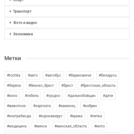
Спорт
Транспорт
Фото и видео
Экономика
Метки
#tochka
#авто
#автобус
#барановичи
#беларусь
#берёза
#бизнес_брест
#брест
#брестская_область
#вело
#гибель
#гродно
#дальнобойщик
#дети
#животное
#зарплата
#каменец
#кобрин
#контрабанда
#коронавирус
#кража
#литва
#медицина
#минск
#минская_область
#мото