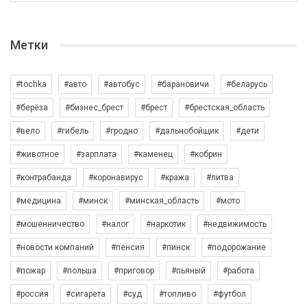
Метки
#tochka
#авто
#автобус
#барановичи
#беларусь
#берёза
#бизнес_брест
#брест
#брестская_область
#вело
#гибель
#гродно
#дальнобойщик
#дети
#животное
#зарплата
#каменец
#кобрин
#контрабанда
#коронавирус
#кража
#литва
#медицина
#минск
#минская_область
#мото
#мошенничество
#налог
#наркотик
#недвижимость
#новости компаний
#пенсия
#пинск
#подорожание
#пожар
#польша
#приговор
#пьяный
#работа
#россия
#сигарета
#суд
#топливо
#футбол