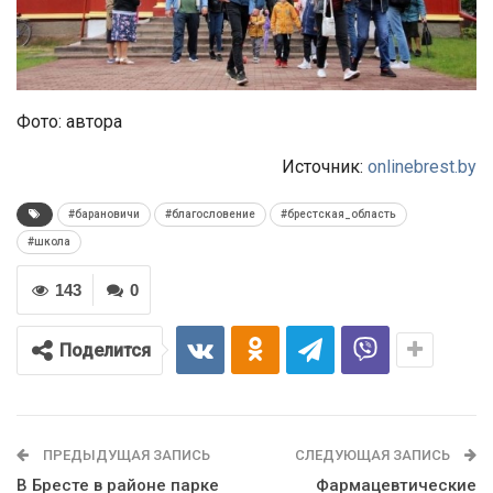
Фото: автора
Источник:
onlinebrest.by
#барановичи
#благословение
#брестская_область
#школа
143
0
Поделится
ПРЕДЫДУЩАЯ ЗАПИСЬ
СЛЕДУЮЩАЯ ЗАПИСЬ
В Бресте в районе парке
Фармацевтические