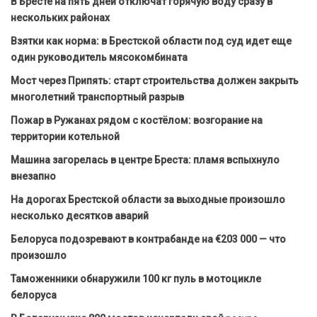
В Бресте на пять дней отключат горячую воду сразу в
нескольких районах
Взятки как норма: в Брестской области под суд идет еще
один руководитель мясокомбината
Мост через Припять: старт строительства должен закрыть
многолетний транспортный разрыв
Пожар в Ружанах рядом с костёлом: возгорание на
территории котельной
Машина загорелась в центре Бреста: пламя вспыхнуло
внезапно
На дорогах Брестской области за выходные произошло
несколько десятков аварий
Белоруса подозревают в контрабанде на €203 000 — что
произошло
Таможенники обнаружили 100 кг пуль в мотоцикле
белоруса