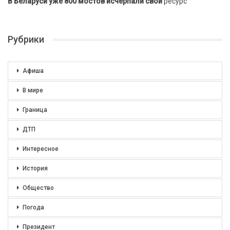
В Беларуси уже 800 мостов исчерпали свой
ресурс
Рубрики
Афиша
В мире
Граница
ДТП
Интересное
История
Общество
Погода
Президент