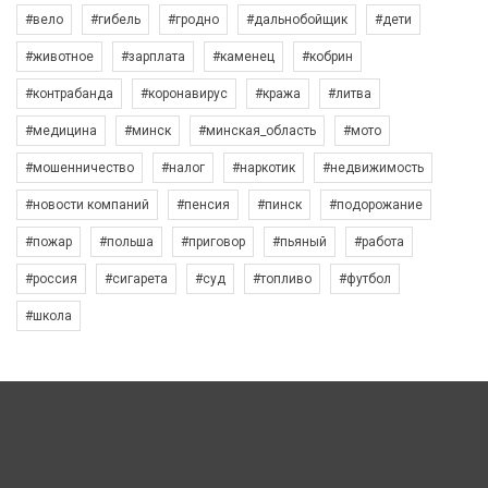
#вело
#гибель
#гродно
#дальнобойщик
#дети
#животное
#зарплата
#каменец
#кобрин
#контрабанда
#коронавирус
#кража
#литва
#медицина
#минск
#минская_область
#мото
#мошенничество
#налог
#наркотик
#недвижимость
#новости компаний
#пенсия
#пинск
#подорожание
#пожар
#польша
#приговор
#пьяный
#работа
#россия
#сигарета
#суд
#топливо
#футбол
#школа