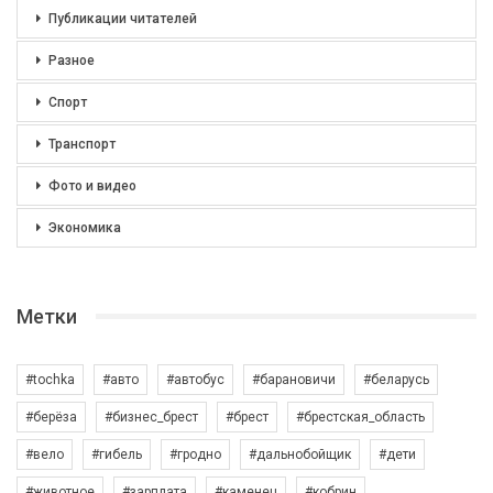
Публикации читателей
Разное
Спорт
Транспорт
Фото и видео
Экономика
Метки
#tochka
#авто
#автобус
#барановичи
#беларусь
#берёза
#бизнес_брест
#брест
#брестская_область
#вело
#гибель
#гродно
#дальнобойщик
#дети
#животное
#зарплата
#каменец
#кобрин