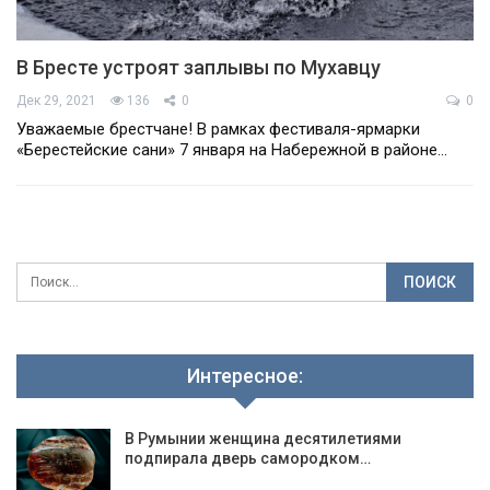
В Бресте устроят заплывы по Мухавцу
Дек 29, 2021
136
0
0
Уважаемые брестчане! В рамках фестиваля-ярмарки
«Берестейские сани» 7 января на Набережной в районе…
Интересное:
В Румынии женщина десятилетиями
подпирала дверь самородком…