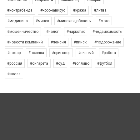
#контрабанда
#коронавирус
#кража
#литва
#медицина
#минск
#минская_область
#мото
#мошенничество
#налог
#наркотик
#недвижимость
#новости компаний
#пенсия
#пинск
#подорожание
#пожар
#польша
#приговор
#пьяный
#работа
#россия
#сигарета
#суд
#топливо
#футбол
#школа