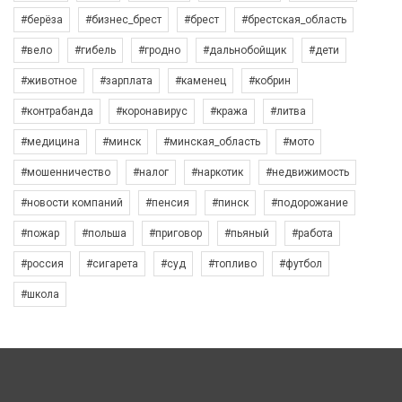
#берёза
#бизнес_брест
#брест
#брестская_область
#вело
#гибель
#гродно
#дальнобойщик
#дети
#животное
#зарплата
#каменец
#кобрин
#контрабанда
#коронавирус
#кража
#литва
#медицина
#минск
#минская_область
#мото
#мошенничество
#налог
#наркотик
#недвижимость
#новости компаний
#пенсия
#пинск
#подорожание
#пожар
#польша
#приговор
#пьяный
#работа
#россия
#сигарета
#суд
#топливо
#футбол
#школа