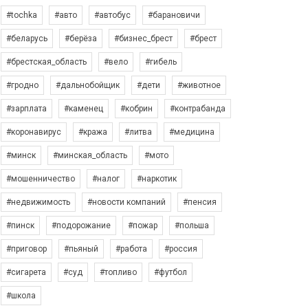
#tochka
#авто
#автобус
#барановичи
#беларусь
#берёза
#бизнес_брест
#брест
#брестская_область
#вело
#гибель
#гродно
#дальнобойщик
#дети
#животное
#зарплата
#каменец
#кобрин
#контрабанда
#коронавирус
#кража
#литва
#медицина
#минск
#минская_область
#мото
#мошенничество
#налог
#наркотик
#недвижимость
#новости компаний
#пенсия
#пинск
#подорожание
#пожар
#польша
#приговор
#пьяный
#работа
#россия
#сигарета
#суд
#топливо
#футбол
#школа