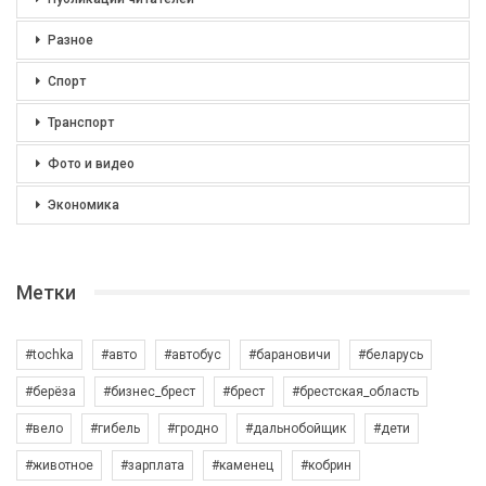
Разное
Спорт
Транспорт
Фото и видео
Экономика
Метки
#tochka
#авто
#автобус
#барановичи
#беларусь
#берёза
#бизнес_брест
#брест
#брестская_область
#вело
#гибель
#гродно
#дальнобойщик
#дети
#животное
#зарплата
#каменец
#кобрин