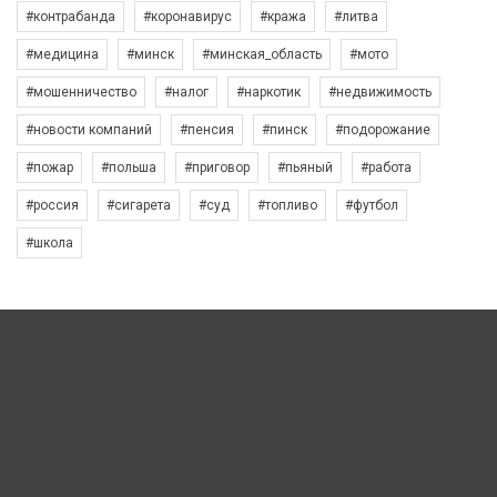
#контрабанда
#коронавирус
#кража
#литва
#медицина
#минск
#минская_область
#мото
#мошенничество
#налог
#наркотик
#недвижимость
#новости компаний
#пенсия
#пинск
#подорожание
#пожар
#польша
#приговор
#пьяный
#работа
#россия
#сигарета
#суд
#топливо
#футбол
#школа