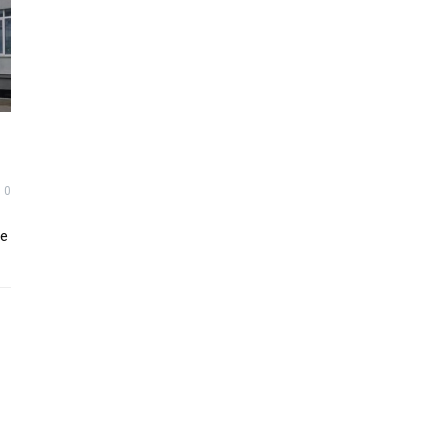
м
0
ие