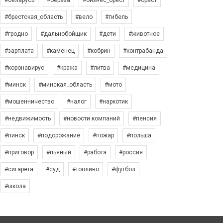
#беларусь
#берёза
#бизнес_брест
#брест
#брестская_область
#вело
#гибель
#гродно
#дальнобойщик
#дети
#животное
#зарплата
#каменец
#кобрин
#контрабанда
#коронавирус
#кража
#литва
#медицина
#минск
#минская_область
#мото
#мошенничество
#налог
#наркотик
#недвижимость
#новости компаний
#пенсия
#пинск
#подорожание
#пожар
#польша
#приговор
#пьяный
#работа
#россия
#сигарета
#суд
#топливо
#футбол
#школа