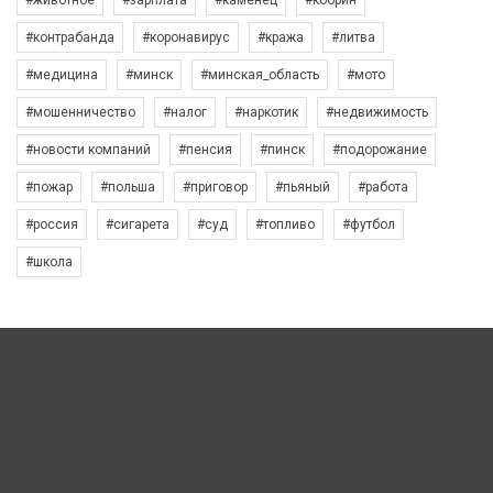
#контрабанда
#коронавирус
#кража
#литва
#медицина
#минск
#минская_область
#мото
#мошенничество
#налог
#наркотик
#недвижимость
#новости компаний
#пенсия
#пинск
#подорожание
#пожар
#польша
#приговор
#пьяный
#работа
#россия
#сигарета
#суд
#топливо
#футбол
#школа