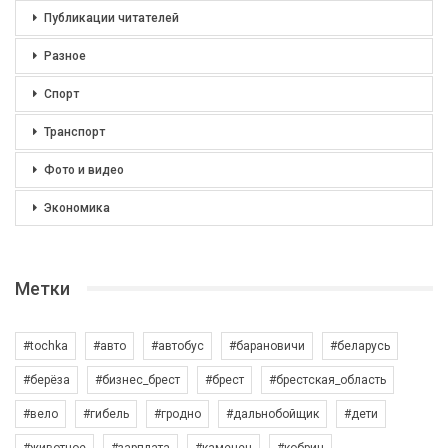
Публикации читателей
Разное
Спорт
Транспорт
Фото и видео
Экономика
Метки
#tochka
#авто
#автобус
#барановичи
#беларусь
#берёза
#бизнес_брест
#брест
#брестская_область
#вело
#гибель
#гродно
#дальнобойщик
#дети
#животное
#зарплата
#каменец
#кобрин