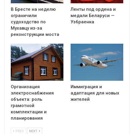
В Бресте на неделю
Ленты под ордена и
ограничили
медали Беларуси —
судоходство по
Узбраенка
Мухавцу из-за
реконструкции моста
Организация
Иммиграция и
электроснабжения
адаптация для новых
объекта: роль
жителей
грамотной
комплектации и
планирования
PREV
NEXT