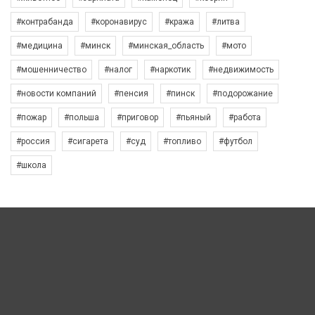
#контрабанда
#коронавирус
#кража
#литва
#медицина
#минск
#минская_область
#мото
#мошенничество
#налог
#наркотик
#недвижимость
#новости компаний
#пенсия
#пинск
#подорожание
#пожар
#польша
#приговор
#пьяный
#работа
#россия
#сигарета
#суд
#топливо
#футбол
#школа