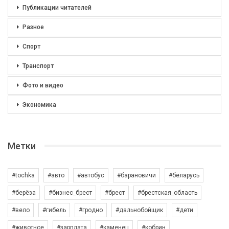
Публикации читателей
Разное
Спорт
Транспорт
Фото и видео
Экономика
Метки
#tochka
#авто
#автобус
#барановичи
#беларусь
#берёза
#бизнес_брест
#брест
#брестская_область
#вело
#гибель
#гродно
#дальнобойщик
#дети
#животное
#зарплата
#каменец
#кобрин