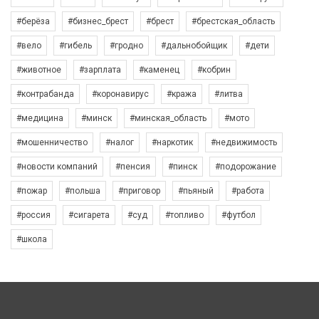
#берёза
#бизнес_брест
#брест
#брестская_область
#вело
#гибель
#гродно
#дальнобойщик
#дети
#животное
#зарплата
#каменец
#кобрин
#контрабанда
#коронавирус
#кража
#литва
#медицина
#минск
#минская_область
#мото
#мошенничество
#налог
#наркотик
#недвижимость
#новости компаний
#пенсия
#пинск
#подорожание
#пожар
#польша
#приговор
#пьяный
#работа
#россия
#сигарета
#суд
#топливо
#футбол
#школа