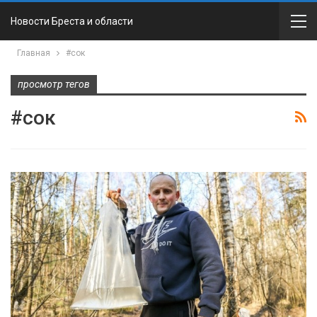
Новости Бреста и области
Главная
#сок
просмотр тегов
#сок