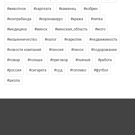
#животное
#зарплата
#каменец
#кобрин
#контрабанда
#коронавирус
#кража
#литва
#медицина
#минск
#минская_область
#мото
#мошенничество
#налог
#наркотик
#недвижимость
#новости компаний
#пенсия
#пинск
#подорожание
#пожар
#польша
#приговор
#пьяный
#работа
#россия
#сигарета
#суд
#топливо
#футбол
#школа