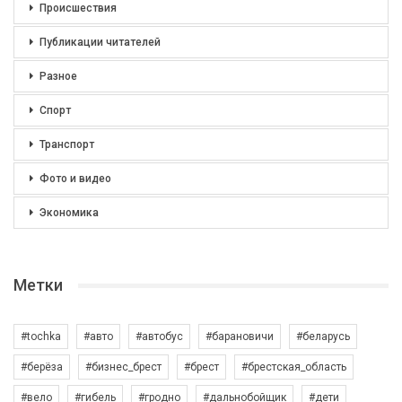
Происшествия
Публикации читателей
Разное
Спорт
Транспорт
Фото и видео
Экономика
Метки
#tochka
#авто
#автобус
#барановичи
#беларусь
#берёза
#бизнес_брест
#брест
#брестская_область
#вело
#гибель
#гродно
#дальнобойщик
#дети