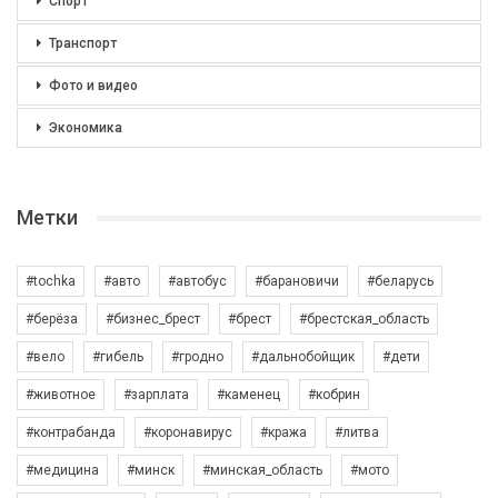
Спорт
Транспорт
Фото и видео
Экономика
Метки
#tochka
#авто
#автобус
#барановичи
#беларусь
#берёза
#бизнес_брест
#брест
#брестская_область
#вело
#гибель
#гродно
#дальнобойщик
#дети
#животное
#зарплата
#каменец
#кобрин
#контрабанда
#коронавирус
#кража
#литва
#медицина
#минск
#минская_область
#мото