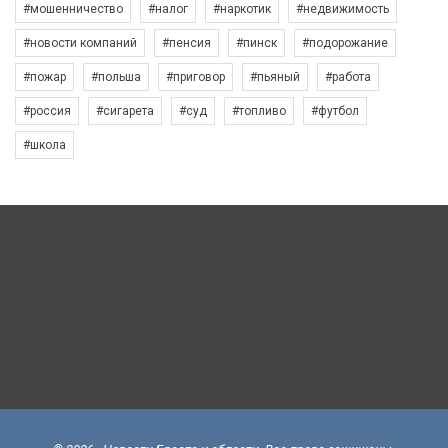
#мошенничество
#налог
#наркотик
#недвижимость
#новости компаний
#пенсия
#пинск
#подорожание
#пожар
#польша
#приговор
#пьяный
#работа
#россия
#сигарета
#суд
#топливо
#футбол
#школа