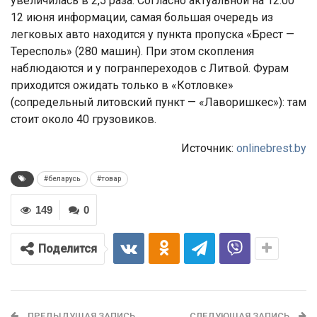
увеличилась в 2,5 раза. Согласно актуальной на 12:00
12 июня информации, самая большая очередь из
легковых авто находится у пункта пропуска «Брест —
Тересполь» (280 машин). При этом скопления
наблюдаются и у погранпереходов с Литвой. Фурам
приходится ожидать только в «Котловке»
(сопредельный литовский пункт — «Лаворишкес»): там
стоит около 40 грузовиков.
Источник:
onlinebrest.by
#беларусь
#товар
149
0
Поделится
ПРЕДЫДУЩАЯ ЗАПИСЬ
СЛЕДУЮЩАЯ ЗАПИСЬ