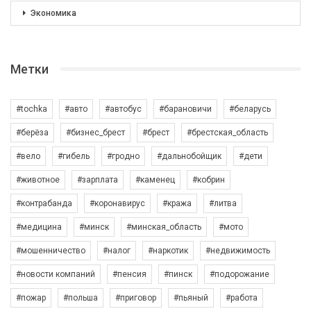
Экономика
Метки
#tochka
#авто
#автобус
#барановичи
#беларусь
#берёза
#бизнес_брест
#брест
#брестская_область
#вело
#гибель
#гродно
#дальнобойщик
#дети
#животное
#зарплата
#каменец
#кобрин
#контрабанда
#коронавирус
#кража
#литва
#медицина
#минск
#минская_область
#мото
#мошенничество
#налог
#наркотик
#недвижимость
#новости компаний
#пенсия
#пинск
#подорожание
#пожар
#польша
#приговор
#пьяный
#работа