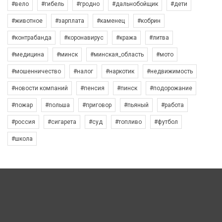
#вело
#гибель
#гродно
#дальнобойщик
#дети
#животное
#зарплата
#каменец
#кобрин
#контрабанда
#коронавирус
#кража
#литва
#медицина
#минск
#минская_область
#мото
#мошенничество
#налог
#наркотик
#недвижимость
#новости компаний
#пенсия
#пинск
#подорожание
#пожар
#польша
#приговор
#пьяный
#работа
#россия
#сигарета
#суд
#топливо
#футбол
#школа